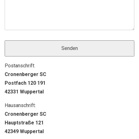
s
e
e
l
d
d
i
l
e
e
s
e
e
r
s
Postanschrift:
.
F
Cronenberger SC
e
Postfach 120 191
l
42331 Wuppertal
d
l
Hausanschrift:
e
Cronenberger SC
e
Hauptstraße 121
r
42349 Wuppertal